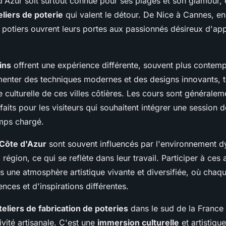
d'Azur soit surtout connue pour ses plages et son glamour, e
eliers de poterie
qui valent le détour. De Nice à Cannes, en
s potiers ouvrent leurs portes aux passionnés désireux d'app
ins
offrent une expérience différente, souvent plus contem
enter des techniques modernes et des designs innovants, to
 culturelle de ces villes côtières. Les cours sont généralem
rfaits pour les visiteurs qui souhaitent intégrer une session 
emps chargé.
 Côte d'Azur
sont souvent influencés par l'environnement 
région, ce qui se reflète dans leur travail. Participer à ces a
s une atmosphère artistique vivante et diversifiée, où chaqu
ences et d'inspirations différentes.
teliers de fabrication de poteries
dans le sud de la France 
vité artisanale. C'est une
immersion culturelle
et artistiqu