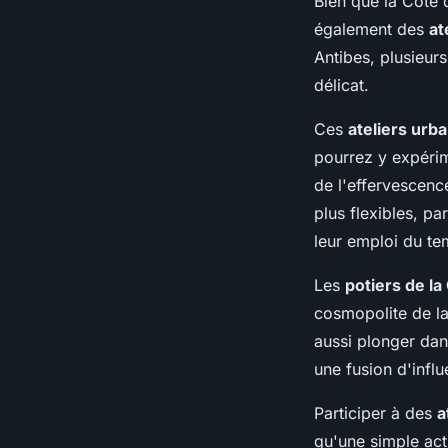
Bien que la Côte 
également des
at
Antibes, plusieur
délicat.
Ces
ateliers urba
pourrez y expérim
de l'effervescence
plus flexibles, pa
leur emploi du t
Les
potiers de la
cosmopolite de la 
aussi plonger dan
une fusion d'influ
Participer à des
a
qu'une simple acti