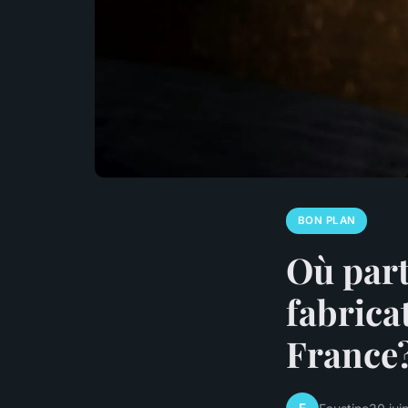
BON PLAN
Où part
fabrica
France