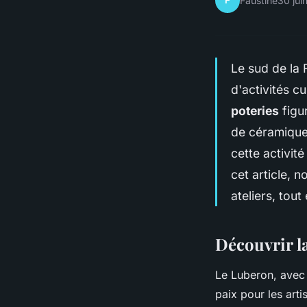
F
Faustine
30 jui
Le sud de la 
d'activités cu
poteries
figu
de céramique
cette activit
cet article, 
ateliers, tout
Découvrir l
Le Luberon, avec 
paix pour les arti