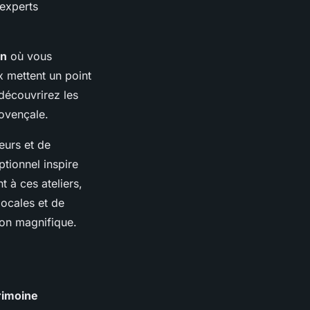
 experts
on
où vous
 mettent un point
découvrirez les
rovençale.
eurs et de
tionnel inspire
t à ces ateliers,
locales et de
ion magnifique.
rimoine