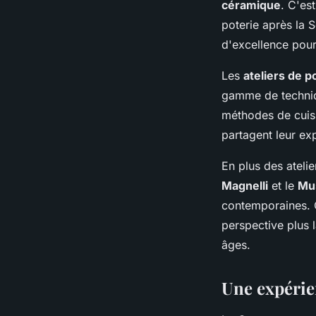
céramique
. C'es
poterie après la S
d'excellence pour
Les
ateliers de p
gamme de techniqu
méthodes de cuiss
partagent leur exp
En plus des ateli
Magnelli
et le
Mu
contemporaines. C
perspective plus l
âges.
Une expéri