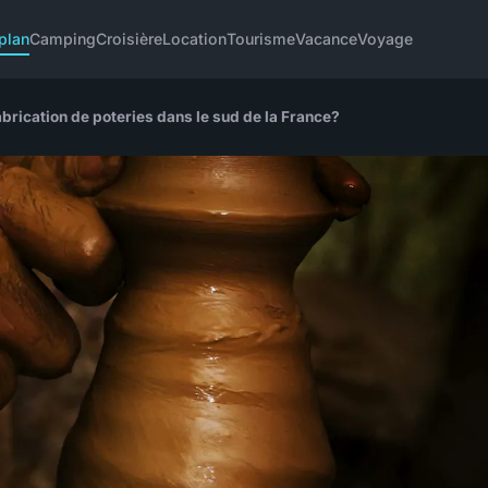
plan
Camping
Croisière
Location
Tourisme
Vacance
Voyage
abrication de poteries dans le sud de la France?