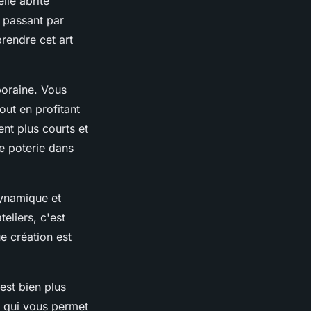
lle abrite
 passant par
rendre cet art
poraine. Vous
ut en profitant
ent plus courts et
de poterie dans
dynamique et
teliers, c'est
e création est
est bien plus
e qui vous permet